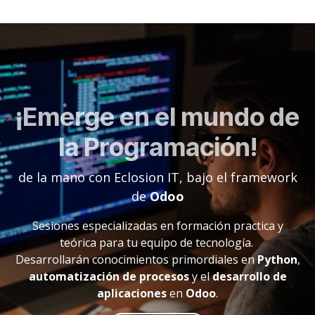
¡Emerge en el mundo de
la Programación!
de la mano con Eclosion IT, bajo el framework
de
Odoo
Sesiones especializadas en formación practica y
teórica para tu equipo de tecnología.
Desarrollarán conocimientos primordiales en
Python
,
automatización de procesos
y el
desarrollo de
aplicaciones
en
Odoo
.