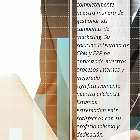
completamente
nuestra manera de
gestionar las
campañas de
marketing. Su
solución integrada de
CRM y ERP ha
optimizado nuestros
procesos internos y
mejorado
significativamente
nuestra eficiencia.
Estamos
Anterior
Sig
extremadamente
satisfechos con su
profesionalismo y
dedicación.