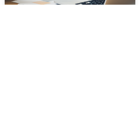
Gestión integral de los
recursos
Un ERP permite la gestión integral de los recursos
de la empresa, desde los activos financieros y
humanos hasta los materiales y la cadena de
suministro.
Esto implica una mayor eficiencia en
la asignación de recursos, una mejor
planificación de la producción y una
optimización de los inventarios
.
Al tener una visión global de los recursos, se
evitan los desperdicios y se maximiza su utilización,
lo que se traduce en una mejora en la rentabilidad