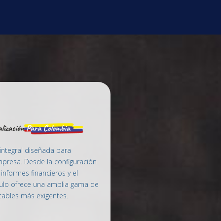
Blog
Ayuda
Contáctanos
integral diseñada para
empresa. Desde la configuración
informes financieros y el
ulo ofrece una amplia gama de
tables
más exigentes.