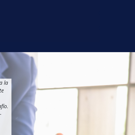
a la
te
fío.
 -