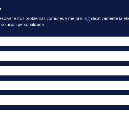
y
ver estos problemas comunes y mejorar significativamente la eficie
olución personalizada. ​