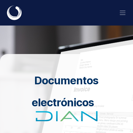
Ir al contenido
Documentos
electrónicos