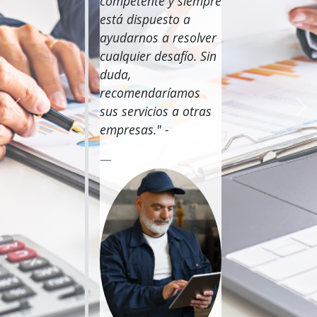
competente y siempre
está dispuesto a
ayudarnos a resolver
cualquier desafío. Sin
duda,
recomendaríamos
sus servicios a otras
Anterior
Sig
empresas." -