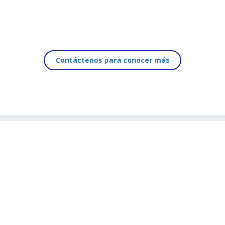
Contáctenos para conocer más
Inicio
Servicios
Contacto
Términos y Condiciones
Política de Privacidad